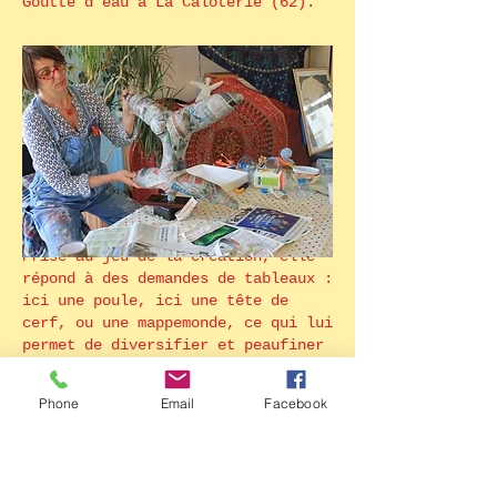
Goutte d’eau à La Caloterie (62).
Prise au jeu de la création, elle
répond à des demandes de tableaux :
ici une poule, ici une tête de
cerf, ou une mappemonde, ce qui lui
permet de diversifier et peaufiner
différentes approches de collages.
Elle s’adonne à des créations
Phone
Email
Facebook
abstraites aussi avec ses «
horizons ».